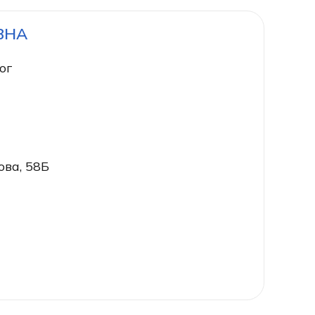
ВНА
ог
ова, 58Б