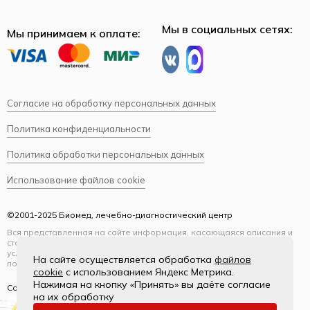
Мы в социальных сетях:
Мы принимаем к оплате:
Согласие на обработку персональных данных
Политика конфиденциальности
Политика обработки персональных данных
Использование файлов cookie
©2001-2025 Биомед, лечебно-диагностический центр
Вся представленная на сайте информация, касающаяся описания и
стоимости услуг, носит информационный характер и ни при каких
условиях не является публичной офертой, определяемой
На сайте осуществляется обработка
файлов
положениями Статьи 437(2) Гражданского кодекса РФ.
cookie
с использованием Яндекс Метрика.
Нажимая на кнопку «Принять» вы даёте согласие
Создание и продвижение
на их обработку