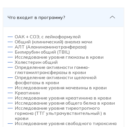
Что входит в программу?
ОАК + СОЭ, с лейкоформулой
Общий (клинический) анализ мочи
АЛТ (Аланинаминотранфераза)
Билирубин общий (TBIL)
Исследование уровня глюкозы в крови
Холестерин общий
Определение активности гамма-
глютамилтрансферазы в крови
Определение активности щелочной
фосфатазы в крови
Исследование уровня мочевины в крови
Креатинин
Исследование уровня креатинина в крови
Исследование уровня общего белка в крови
Исследование уровня тиреотропного
гормона (ТТГ ультрачувствительный ) в
крови
Исследование уровня свободного тироксина