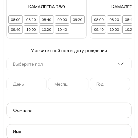
КАМАЛЕЕВА 28/9
КАМАЛЕЕВА 
08:00
08:20
08:40
09:00
09:20
08:00
08:20
08:40
09:40
10:00
10:20
10:40
09:40
10:00
10:20
Укажите свой пол и дату рождения
Выберите пол
День
Месяц
Год