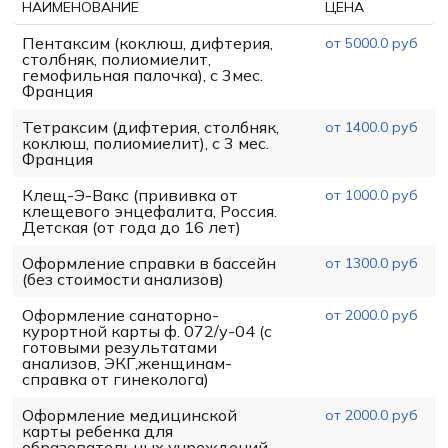
НАИМЕНОВАНИЕ
ЦЕНА
Пентаксим (коклюш, дифтерия,
от 5000.0 руб
столбняк, полиомиелит,
гемофильная палочка), с 3мес.
Франция
Тетраксим (дифтерия, столбняк,
от 1400.0 руб
коклюш, полиомиелит), с 3 мес.
Франция
Клещ-Э-Вакс (прививка от
от 1000.0 руб
клещевого энцефалита, Россия.
Детская (от года до 16 лет)
Оформление справки в бассейн
от 1300.0 руб
(без стоимости анализов)
Оформление санаторно-
от 2000.0 руб
курортной карты ф. 072/у-04 (с
готовыми результатами
анализов, ЭКГ,женщинам-
справка от гинеколога)
Оформление медицинской
от 2000.0 руб
карты ребенка для
образовательных учреждений