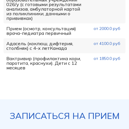
026/у (с готовыми результатами
анализов, амбулаторной картой
из поликлиники, данными о
прививках)
Прием (осмотр, консультация)
от 2000.0 руб
врача-педиатра первичный
Адасель (коклюш, дифтерия,
от 4100.0 руб
столбняк) с 4-х летКанада
Вактривир (профилактика кори,
от 1850.0 руб
паротита, краснухи). Дети с 12
месяцев
ЗАПИСАТЬСЯ НА ПРИЕМ