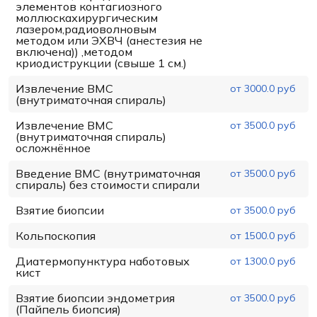
элементов контагиозного
моллюскахирургическим
лазером,радиоволновым
методом или ЭХВЧ (анестезия не
включена)) ,методом
криодиструкции (свыше 1 см.)
Извлечение ВМС
от 3000.0 руб
(внутриматочная спираль)
Извлечение ВМС
от 3500.0 руб
(внутриматочная спираль)
осложнённое
Введение ВМС (внутриматочная
от 3500.0 руб
спираль) без стоимости спирали
Взятие биопсии
от 3500.0 руб
Кольпоскопия
от 1500.0 руб
Диатермопунктура наботовых
от 1300.0 руб
кист
Взятие биопсии эндометрия
от 3500.0 руб
(Пайпель биопсия)