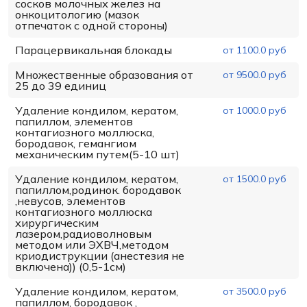
сосков молочных желез на
онкоцитологию (мазок
отпечаток с одной стороны)
Парацервикальная блокады
от 1100.0 руб
Множественные образования от
от 9500.0 руб
25 до 39 единиц
Удаление кондилом, кератом,
от 1000.0 руб
папиллом, элементов
контагиозного моллюска,
бородавок, гемангиом
механическим путем(5-10 шт)
Удаление кондилом, кератом,
от 1500.0 руб
папиллом,родинок. бородавок
,невусов, элементов
контагиозного моллюска
хирургическим
лазером,радиоволновым
методом или ЭХВЧ,методом
криодиструкции (анестезия не
включена)) (0,5-1см)
Удаление кондилом, кератом,
от 3500.0 руб
папиллом, бородавок ,