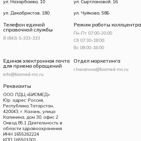
ул. Назарбаева, 10
ул. Сыртлановой, 16
ул. Декабристов, 180
ул. Чуйкова, 58Б
Телефон единой
Режим работы коллцентра
справочной службы
Пн-Пт 07:00-20:00
8 (843) 5-333-333
Сб 07:30-18:00
Вс 08:00-16:00
Единая электронная почта
Отдел маркетинга
для приема обращений
r.hasanova@biomed-mc.ru
info@biomed-mc.ru
Реквизиты
ООО ЛДЦ «БИОМЕД»
Юр. адрес: Россия,
Республика Татарстан,
420043, г. Казань, улица
Калинина, дом 30, офис 2
Оквэд 85.1 Деятельность в
области здравоохранения
ИНН 1655262224
КПП 165501001