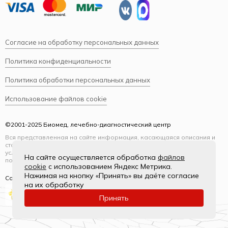
Согласие на обработку персональных данных
Политика конфиденциальности
Политика обработки персональных данных
Использование файлов cookie
©2001-2025 Биомед, лечебно-диагностический центр
Вся представленная на сайте информация, касающаяся описания и
стоимости услуг, носит информационный характер и ни при каких
условиях не является публичной офертой, определяемой
На сайте осуществляется обработка
файлов
положениями Статьи 437(2) Гражданского кодекса РФ.
cookie
с использованием Яндекс Метрика.
Нажимая на кнопку «Принять» вы даёте согласие
Создание и продвижение
на их обработку
Принять