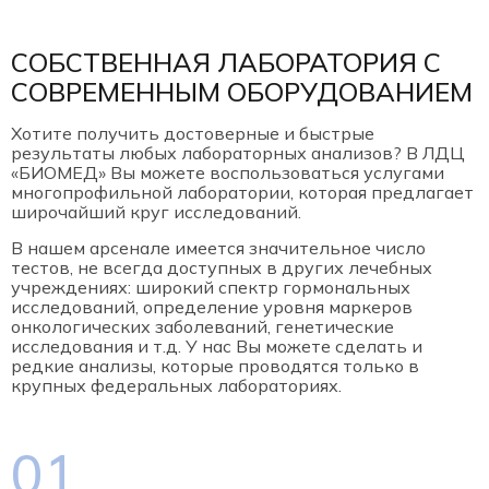
Только в этом году я поняла
каково это жить, а не
существовать.
СОБСТВЕННАЯ ЛАБОРАТОРИЯ С
Спасибо вам огромное, что
смогли и вернули меня к
СОВРЕМЕННЫМ ОБОРУДОВАНИЕМ
жизни. Из безысходного
состояния, при котором
Хотите получить достоверные и быстрые
просто не хотелось уже жить,
результаты любых лабораторных анализов? В ЛДЦ
вытащить в мир полон жизни –
«БИОМЕД» Вы можете воспользоваться услугами
это дорого стоит!
Спасибо за бесценные советы,
многопрофильной лаборатории, которая предлагает
которые даете на приемах, к
широчайший круг исследований.
которым я стараюсь
прислушиваться. За
В нашем арсенале имеется значительное число
подаренное тепло при
тестов, не всегда доступных в других лечебных
каждой встрече. За то, что
учреждениях: широкий спектр гормональных
смогли проникнуть ко мне в
исследований, определение уровня маркеров
душу и разговорить меня,
онкологических заболеваний, генетические
чего редко кому удается, т.к. я
исследования и т.д. У нас Вы можете сделать и
закрытый человек и редко
кому открываюсь. За то, что
редкие анализы, которые проводятся только в
отвечаете на любые вопросы
крупных федеральных лабораториях.
в смс по поводу и без.
Только за эти 2-3 месяца я
переделала столько дел,
01
сколько не получалось за все
эти годы по разным причинам.
Безумно счастлива, что