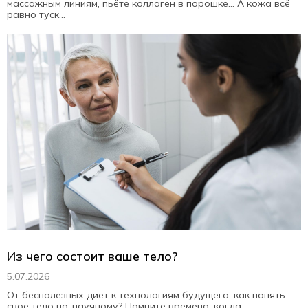
массажным линиям, пьёте коллаген в порошке… А кожа всё
равно туск...
Из чего состоит ваше тело?
5.07.2026
От бесполезных диет к технологиям будущего: как понять
своё тело по-научному? Помните времена, когда