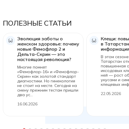
ПОЛЕЗНЫЕ СТАТЬИ
Эволюция заботы о
Клещи: пов
женском здоровье: почему
в Татарстан
новые Фемофлор 2 и
информация
Дельта-Скрин — это
В этом сезоне
настоящая революция?
Татарстан от
повышенная а
Многие помнят
иксодовых кле
«Фемофлор-16» и «Фемофлор-
ней — рост о
Скрин» как золотой стандарт
укусами и си
диагностики. Но гинекология
клещевых инфе
не стоит на месте. Сегодня на
смену прежним тестам пришли
22.05.2026
два ус...
16.06.2026