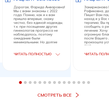
Дорогая, Фарида Анваровна!
Закиржанова 
Мы с вами знакомы с 2022
Рафиковна, до
года. Помню, как я к вам
Пишет Вам пац
пришла впервые, скажу
назад я у Вас
честно, без единой надежды,
терапию, Вы п
т.к. при посещении других
сообщить о ре
гинекологов прогресса не
лечения. Хочу
наблюдалось, поэтому
огромную бла
ожидания были
после Вашего 
минимальными. Но долгие
произошла ус
годы спустя все начало
ЭКО, до этого
меняться и процесс пошел в
получалось. Р
лучшую сторону: начали
девочка — 13.
ЧИТАТЬ ПОЛНОСТЬЮ
ЧИТАТЬ ПОЛ
исчезать боли и вскоре ушли
Вам и крепког
совсем, путем плодотворной
работы.
После встречи с вами все
начало меняться в лучшую
сторону, а особенно конец
25-го, начало 26-го стало
переломным моментом в моей
жизни: я поняла насколько
классно жить без болей и
СМОТРЕТЬ ВСЕ
избавилась от депрессии, с
вашей помощью, которая
сопровождала меня
незаметно все эти годы.