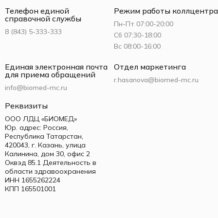
Телефон единой
Режим работы коллцентра
справочной службы
Пн-Пт 07:00-20:00
8 (843) 5-333-333
Сб 07:30-18:00
Вс 08:00-16:00
Единая электронная почта
Отдел маркетинга
для приема обращений
r.hasanova@biomed-mc.ru
info@biomed-mc.ru
Реквизиты
ООО ЛДЦ «БИОМЕД»
Юр. адрес: Россия,
Республика Татарстан,
420043, г. Казань, улица
Калинина, дом 30, офис 2
Оквэд 85.1 Деятельность в
области здравоохранения
ИНН 1655262224
КПП 165501001