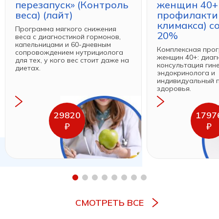
перезапуск» (Контроль
женщин 40+
веса) (лайт)
профилакти
климакса) с
Программа мягкого снижения
20%
веса с диагностикой гормонов,
капельницами и 60-дневным
Комплексная про
сопровождением нутрициолога
женщин 40+: диаг
для тех, у кого вес стоит даже на
консультация гин
диетах.
эндокринолога и
индивидуальный 
здоровья.
29820
1797
₽
₽
СМОТРЕТЬ ВСЕ