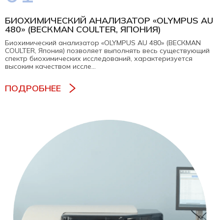
встретила именно вас. Мне
очень комфортно с вами
БИОХИМИЧЕСКИЙ АНАЛИЗАТОР «OLYMPUS AU
общаться, буду рада и
480» (BЕCКMAN COULTER, ЯПОНИЯ)
дальше наблюдаться именно
у вас!
Биохимический анализатор «OLYMPUS AU 480» (BЕCКMAN
Всем сердцем и душой люблю
COULTER, Япония) позволяет выполнять весь существующий
и крепко обнимаю! Вы чудо! Я
спектр биохимических исследований, характеризуется
никогда вас не забуду!!!
высоким качеством иссле...
ПОДРОБНЕЕ