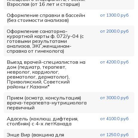
Взрослая (от 16 лет и старше)
Оформление справки в бассейн
от 1300.0 руб
(без стоимости анализов)
Оформление санаторно-
от 2000.0 руб
курортной карты ф. 072/у-04 (с
готовыми результатами
анализов, ЭКГ,женщинам-
справка от гинеколога)
Выезд врачей-специалистов на
от 4200.0 руб
дом (педиатр, терапевт,
невролог, кардиолог,
ревматолог, дерматолог),
Приволжский, Советский
районы г.Казани*
Прием (осмотр, консультация)
от 3000.0 руб
врача-терапевта-нутрициолога
первичный
Адасель (коклюш, дифтерия,
от 4100.0 руб
столбняк) с 4-х летКанада
Энце Вир (вакцина для
от 1250.0 руб