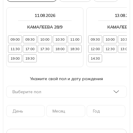
11.08.2026
13.08.20
КАМАЛЕЕВА 28/9
КАМАЛЕЕВА 
09:00
09:30
10:00
10:30
11:00
09:30
10:00
10:30
11:30
17:00
17:30
18:00
18:30
12:00
12:30
13:00
19:00
19:30
14:30
Укажите свой пол и дату рождения
Выберите пол
День
Месяц
Год