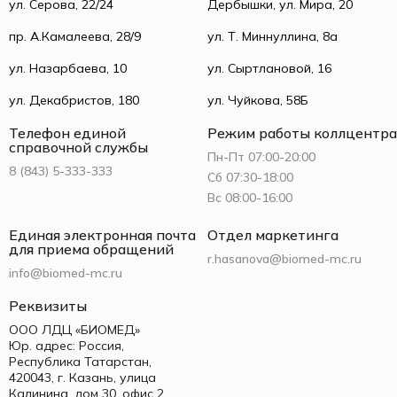
ул. Серова, 22/24
Дербышки, ул. Мира, 20
пр. А.Камалеева, 28/9
ул. Т. Миннуллина, 8а
ул. Назарбаева, 10
ул. Сыртлановой, 16
ул. Декабристов, 180
ул. Чуйкова, 58Б
Телефон единой
Режим работы коллцентра
справочной службы
Пн-Пт 07:00-20:00
8 (843) 5-333-333
Сб 07:30-18:00
Вс 08:00-16:00
Единая электронная почта
Отдел маркетинга
для приема обращений
r.hasanova@biomed-mc.ru
info@biomed-mc.ru
Реквизиты
ООО ЛДЦ «БИОМЕД»
Юр. адрес: Россия,
Республика Татарстан,
420043, г. Казань, улица
Калинина, дом 30, офис 2