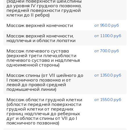
(задней поверхности шеи,спины
до уровня IV грудного позвонка,
передней поверхности грудной
клетки до II ребра)
Массаж верхней конечности
от 950.0 руб
Массаж верхней конечности,
от 1100.0 руб
надплечья и области лопатки
Массаж плечевого сустава
от 700.0 руб
(верхней трети плеча,области
плечевого сустава и надплечья
одноименной стороны)
Массаж спины (от VII шейного до
от 1350.0 руб
I поясничного позвонка и от
левой до правой средней
подмышечной линии)
Массаж области грудной клетки
от 1550.0 руб
(области передней поверхности
грудной клетки от передних
границ надплечья до реберных
дуг и области спины от VII до I
поясничного позвонка)