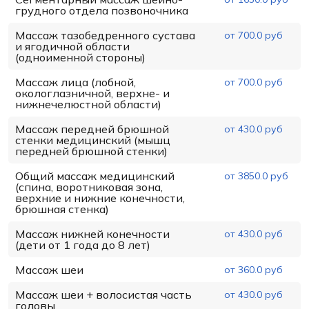
грудного отдела позвоночника
Массаж тазобедренного сустава
от 700.0 руб
и ягодичной области
(одноименной стороны)
Массаж лица (лобной,
от 700.0 руб
окологлазничной, верхне- и
нижнечелюстной области)
Массаж передней брюшной
от 430.0 руб
стенки медицинский (мышц
передней брюшной стенки)
Общий массаж медицинский
от 3850.0 руб
(спина, воротниковая зона,
верхние и нижние конечности,
брюшная стенка)
Массаж нижней конечности
от 430.0 руб
(дети от 1 года до 8 лет)
Массаж шеи
от 360.0 руб
Массаж шеи + волосистая часть
от 430.0 руб
головы