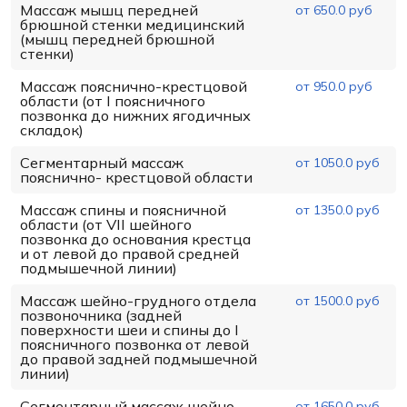
Массаж мышц передней
от 650.0 руб
брюшной стенки медицинский
(мышц передней брюшной
стенки)
Массаж пояснично-крестцовой
от 950.0 руб
области (от I поясничного
позвонка до нижних ягодичных
складок)
Сегментарный массаж
от 1050.0 руб
пояснично- крестцовой области
Массаж спины и поясничной
от 1350.0 руб
области (от VII шейного
позвонка до основания крестца
и от левой до правой средней
подмышечной линии)
Массаж шейно-грудного отдела
от 1500.0 руб
позвоночника (задней
поверхности шеи и спины до I
поясничного позвонка от левой
до правой задней подмышечной
линии)
Сегментарный массаж шейно-
от 1650.0 руб