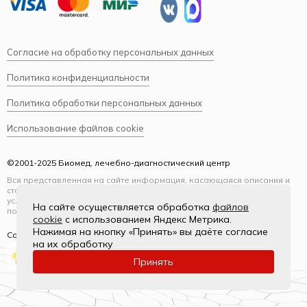
Согласие на обработку персональных данных
Политика конфиденциальности
Политика обработки персональных данных
Использование файлов cookie
©2001-2025 Биомед, лечебно-диагностический центр
Вся представленная на сайте информация, касающаяся описания и
стоимости услуг, носит информационный характер и ни при каких
условиях не является публичной офертой, определяемой
На сайте осуществляется обработка
файлов
положениями Статьи 437(2) Гражданского кодекса РФ.
cookie
с использованием Яндекс Метрика.
Нажимая на кнопку «Принять» вы даёте согласие
Создание и продвижение
на их обработку
Принять