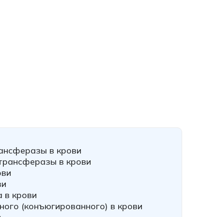
ансферазы в крови
трансферазы в крови
ови
ви
 в крови
ного (конъюгированного) в крови