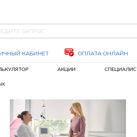
ИЧНЫЙ КАБИНЕТ
ОПЛАТА ОНЛАЙН
ЛЬКУЛЯТОР
АКЦИИ
СПЕЦИАЛИС
Оздоровительные капельницы
Сосудистая хирургия, флеболог
ЫХ