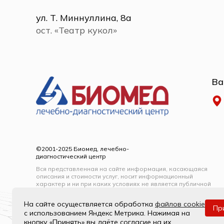
ул. Т. Миннуллина, 8а
ост. «Театр кукол»
ул. Назарбаева, 10
ост. «Метро Суконная Слобода»
Ва
ул. Сыртлановой, 16
ост. «ул. Сыртлановой (проспект
Победы)»
ул. Декабристов, 180
©2001-2025 Биомед, лечебно-
ост. «Гагарина»
диагностический центр
Вся представленная на сайте информация, касающаяся
описания и стоимости услуг, носит информационный
ул. Чуйкова, 58Б
характер и ни при каких условиях не является публичной
офертой, определяемой положениями Статьи 437(2)
ост. "ул. Академика Лаврентьева",
Гражданского кодекса РФ.
"Роддом"
На сайте осуществляется обработка
файлов cookie
Пр
с использованием Яндекс Метрика. Нажимая на
Создание и продвижение
кнопку «Принять» вы даёте согласие на их