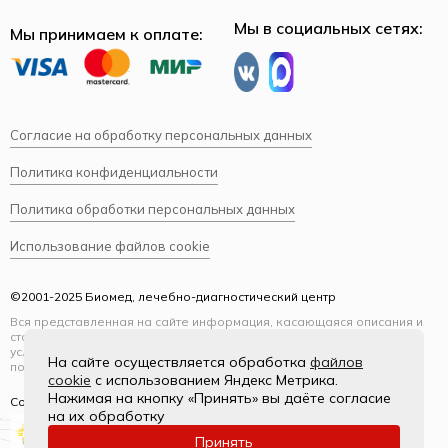
Мы в социальных сетях:
Мы принимаем к оплате:
Согласие на обработку персональных данных
Политика конфиденциальности
Политика обработки персональных данных
Использование файлов cookie
©2001-2025 Биомед, лечебно-диагностический центр
Вся представленная на сайте информация, касающаяся описания и
стоимости услуг, носит информационный характер и ни при каких
условиях не является публичной офертой, определяемой
На сайте осуществляется обработка
файлов
положениями Статьи 437(2) Гражданского кодекса РФ.
cookie
с использованием Яндекс Метрика.
Нажимая на кнопку «Принять» вы даёте согласие
Создание и продвижение
на их обработку
Принять