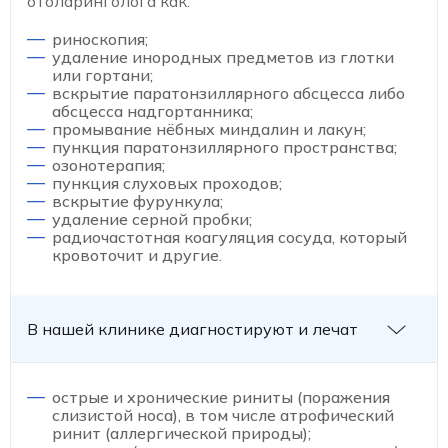
отоларинголога как:
риноскопия;
удаление инородных предметов из глотки
или гортани;
вскрытие паратонзиллярного абсцесса либо
абсцесса надгортанника;
промывание нёбных миндалин и лакун;
пункция паратонзиллярного пространства;
озонотерапия;
пункция слуховых проходов;
вскрытие фурункула;
удаление серной пробки;
радиочастотная коагуляция сосуда, который
кровоточит и другие.
В нашей клинике диагностируют и лечат
острые и хронические риниты (поражения
слизистой носа), в том числе атрофический
ринит (аллергической природы);