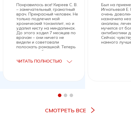
Понравилось все! Киреев С. В.
Был на прием
– замечательный, грамотный
Игнатьевой Е. 
врач. Прекрасный человек. Не
очень доволен
только подлечил мой
назначила не
хронический тонзиллит, но и
анализы, лече
удалил кисту на миндалинах.
мучился от бол
До этого ходил 7 месяцев по
антибиотики д
врачам – они ничего не
Сейчас чувств
видели и советовали
намного лучше
полоскать ромашкой. Теперь
знаю куда обращаться с
любым вопросом по ухо-
горло-нос.
ЧИТАТЬ ПОЛНОСТЬЮ
СМОТРЕТЬ ВСЕ