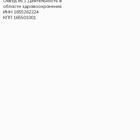
Оквэд 85.1 Деятельность в
области здравоохранения
ИНН 1655262224
КПП 165501001