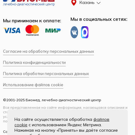
Казань
Мы в социальных сетях:
Мы принимаем к оплате:
Согласие на обработку персональных данных
Политика конфиденциальности
Политика обработки персональных данных
Использование файлов cookie
©2001-2025 Биомед, лечебно-диагностический центр
Вся представленная на сайте информация, касающаяся описания и
стоимости услуг, носит информационный характер и ни при каких
условиях не является публичной офертой, определяемой
На сайте осуществляется обработка
файлов
положениями Статьи 437(2) Гражданского кодекса РФ.
cookie
с использованием Яндекс Метрика.
Нажимая на кнопку «Принять» вы даёте согласие
Создание и продвижение