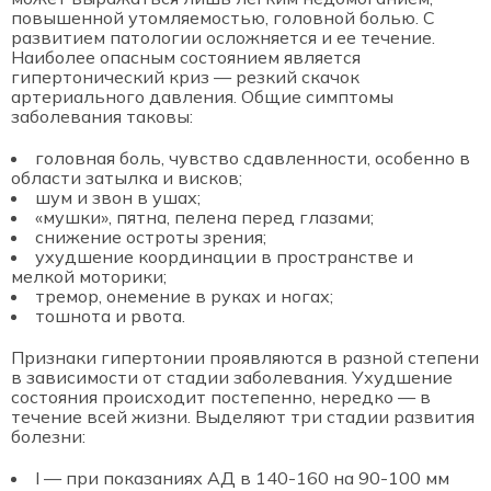
повышенной утомляемостью, головной болью. С
развитием патологии осложняется и ее течение.
Наиболее опасным состоянием является
гипертонический криз — резкий скачок
артериального давления. Общие симптомы
заболевания таковы:
головная боль, чувство сдавленности, особенно в
области затылка и висков;
шум и звон в ушах;
«мушки», пятна, пелена перед глазами;
снижение остроты зрения;
ухудшение координации в пространстве и
мелкой моторики;
тремор, онемение в руках и ногах;
тошнота и рвота.
Признаки гипертонии проявляются в разной степени
в зависимости от стадии заболевания. Ухудшение
состояния происходит постепенно, нередко — в
течение всей жизни. Выделяют три стадии развития
болезни:
I — при показаниях АД в 140-160 на 90-100 мм