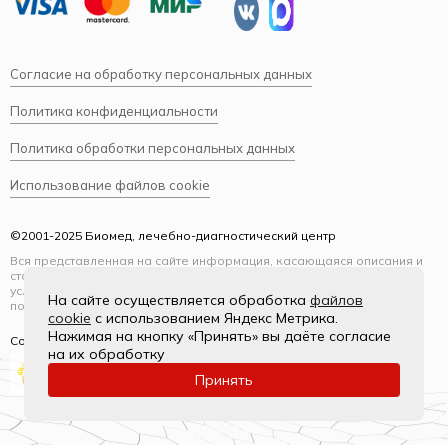
Согласие на обработку персональных данных
Политика конфиденциальности
Политика обработки персональных данных
Использование файлов cookie
©2001-2025 Биомед, лечебно-диагностический центр
Вся представленная на сайте информация, касающаяся описания и
стоимости услуг, носит информационный характер и ни при каких
условиях не является публичной офертой, определяемой
На сайте осуществляется обработка
файлов
положениями Статьи 437(2) Гражданского кодекса РФ.
cookie
с использованием Яндекс Метрика.
Нажимая на кнопку «Принять» вы даёте согласие
Создание и продвижение
на их обработку
Принять