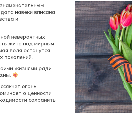
и знаменательным
дата навеки вписана
ества и
еной невероятных
сть жить под мирным
мая воля останутся
х поколений.
воими жизнями ради
изны.
иссякнет огонь
оминает о ценности
бходимости сохранять