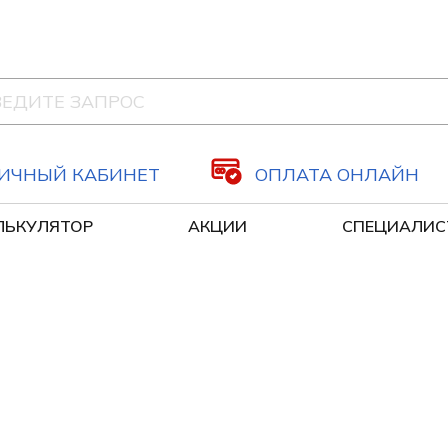
ИЧНЫЙ КАБИНЕТ
ОПЛАТА ОНЛАЙН
ЛЬКУЛЯТОР
АКЦИИ
СПЕЦИАЛИС
Оздоровительные капельницы
Сосудистая хирургия, флеболог