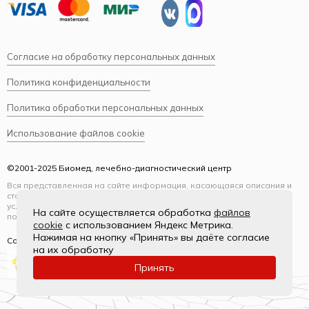
Согласие на обработку персональных данных
Политика конфиденциальности
Политика обработки персональных данных
Использование файлов cookie
©2001-2025 Биомед, лечебно-диагностический центр
Вся представленная на сайте информация, касающаяся описания и
стоимости услуг, носит информационный характер и ни при каких
условиях не является публичной офертой, определяемой
На сайте осуществляется обработка
файлов
положениями Статьи 437(2) Гражданского кодекса РФ.
cookie
с использованием Яндекс Метрика.
Нажимая на кнопку «Принять» вы даёте согласие
Создание и продвижение
на их обработку
Принять