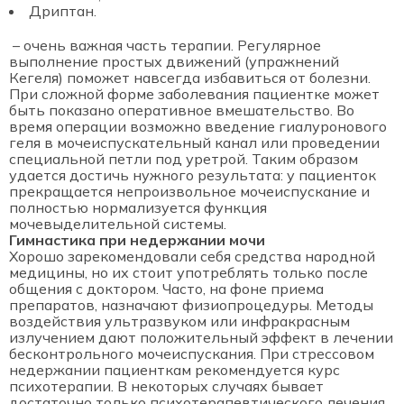
Дриптан.
– очень важная часть терапии. Регулярное
выполнение простых движений (упражнений
Кегеля) поможет навсегда избавиться от болезни.
При сложной форме заболевания пациентке может
быть показано оперативное вмешательство. Во
время операции возможно введение гиалуронового
геля в мочеиспускательный канал или проведении
специальной петли под уретрой. Таким образом
удается достичь нужного результата: у пациенток
прекращается непроизвольное мочеиспускание и
полностью нормализуется функция
мочевыделительной системы.
Гимнастика при недержании мочи
Хорошо зарекомендовали себя средства народной
медицины, но их стоит употреблять только после
общения с доктором. Часто, на фоне приема
препаратов, назначают физиопроцедуры. Методы
воздействия ультразвуком или инфракрасным
излучением дают положительный эффект в лечении
бесконтрольного мочеиспускания. При стрессовом
недержании пациенткам рекомендуется курс
психотерапии. В некоторых случаях бывает
достаточно только психотерапевтического лечения.