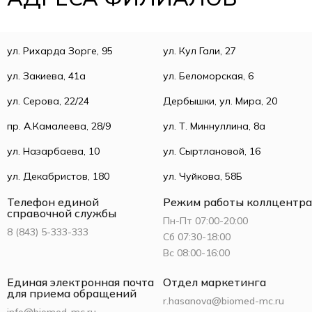
ул. Рихарда Зорге, 95
ул. Кул Гали, 27
ул. Закиева, 41а
ул. Беломорская, 6
ул. Серова, 22/24
Дербышки, ул. Мира, 20
пр. А.Камалеева, 28/9
ул. Т. Миннуллина, 8а
ул. Назарбаева, 10
ул. Сыртлановой, 16
ул. Декабристов, 180
ул. Чуйкова, 58Б
Телефон единой
Режим работы коллцентра
справочной службы
Пн-Пт 07:00-20:00
8 (843) 5-333-333
Сб 07:30-18:00
Вс 08:00-16:00
Единая электронная почта
Отдел маркетинга
для приема обращений
r.hasanova@biomed-mc.ru